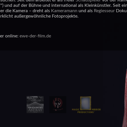
suchen. Seit dem arbeitet er als freier
Schauspieler
vor der Kame
f") und auf der Bühne und international als Kleinkünstler. Seit ei
er die Kamera – dreht als
Kameramann
und als
Regiesseur
Dokum
irklicht außergewöhnliche Fotoprojekte.
er online:
ewe-der-film.de